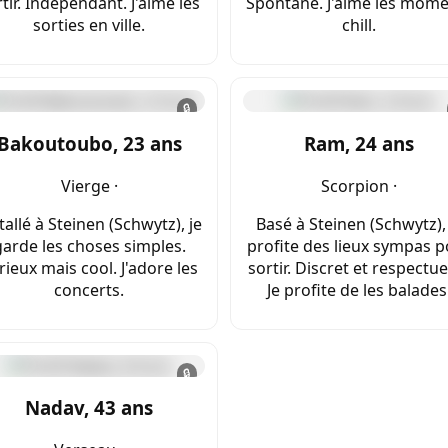
tir. Indépendant. J'aime les
Spontané. J'aime les mom
sorties en ville.
chill.
🔒
Bakoutoubo, 23 ans
Ram, 24 ans
Vierge ·
Scorpion ·
tallé à Steinen (Schwytz), je
Basé à Steinen (Schwytz), 
garde les choses simples.
profite des lieux sympas 
rieux mais cool. J'adore les
sortir. Discret et respectu
concerts.
Je profite de les balades
🔒
Nadav, 43 ans