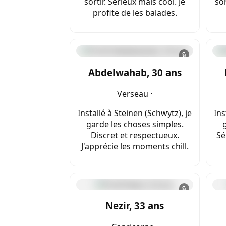
sortir. Sérieux mais cool. Je
sor
profite de les balades.
🔒
Abdelwahab, 30 ans
Verseau ·
Installé à Steinen (Schwytz), je
Ins
garde les choses simples.
Discret et respectueux.
Sé
J'apprécie les moments chill.
🔒
Nezir, 33 ans