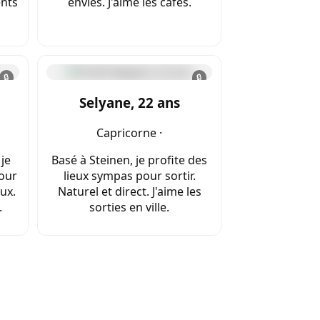
ents
envies. J'aime les cafés.
🔒
🔒
Selyane, 22 ans
Capricorne ·
je
Basé à Steinen, je profite des
pour
lieux sympas pour sortir.
eux.
Naturel et direct. J'aime les
.
sorties en ville.