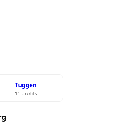
Tuggen
11 profils
rg