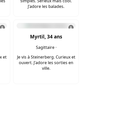
les
simples. Sérieux mais cool.
J'adore les balades.
🔒
🔒
Myrtil, 34 ans
Sagittaire ·
x et
Je vis à Steinerberg. Curieux et
ouvert. J'adore les sorties en
ville.