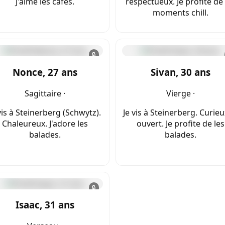
J'aime les cafés.
respectueux. Je profite de 
moments chill.
🔒
Nonce, 27 ans
Sivan, 30 ans
Sagittaire ·
Vierge ·
vis à Steinerberg (Schwytz).
Je vis à Steinerberg. Curieu
Chaleureux. J'adore les
ouvert. Je profite de les
balades.
balades.
🔒
Isaac, 31 ans