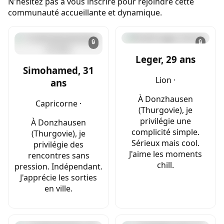
N'hésitez pas à vous inscrire pour rejoindre cette
communauté accueillante et dynamique.
🔒
🔒
Leger, 29 ans
Simohamed, 31
Lion ·
ans
À Donzhausen
Capricorne ·
(Thurgovie), je
privilégie une
À Donzhausen
complicité simple.
(Thurgovie), je
Sérieux mais cool.
privilégie des
J'aime les moments
rencontres sans
chill.
pression. Indépendant.
J'apprécie les sorties
en ville.