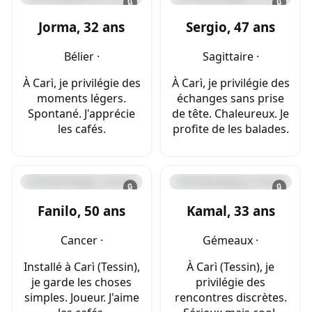
🔒
🔒
Jorma, 32 ans
Sergio, 47 ans
Bélier ·
Sagittaire ·
À Carì, je privilégie des
À Carì, je privilégie des
moments légers.
échanges sans prise
Spontané. J'apprécie
de tête. Chaleureux. Je
les cafés.
profite de les balades.
🔒
🔒
Fanilo, 50 ans
Kamal, 33 ans
Cancer ·
Gémeaux ·
Installé à Carì (Tessin),
À Carì (Tessin), je
je garde les choses
privilégie des
simples. Joueur. J'aime
rencontres discrètes.