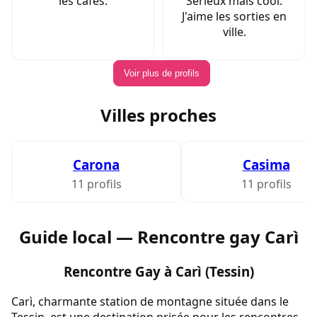
les cafés.
Sérieux mais cool.
J'aime les sorties en
ville.
Voir plus de profils
Villes proches
Carona
Casima
11 profils
11 profils
Guide local — Rencontre gay Carì
Rencontre Gay à Carì (Tessin)
Carì, charmante station de montagne située dans le
Tessin, est une destination prisée pour les rencontres