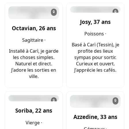
🔒
🔒
Josy, 37 ans
Octavian, 26 ans
Poissons ·
Sagittaire ·
Basé à Carì (Tessin), je
Installé à Carì, je garde
profite des lieux
les choses simples.
sympas pour sortir.
Naturel et direct.
Curieux et ouvert.
J'adore les sorties en
J'apprécie les cafés.
ville.
🔒
🔒
Soriba, 22 ans
Azzedine, 33 ans
Vierge ·
Gémeaux ·