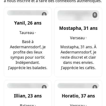
à nous inscrire et à faire des connexions authentiques.
🔒
🔒
Yanil, 26 ans
Mostapha, 31 ans
Taureau ·
Verseau ·
Basé à
Aedermannsdorf, je
Mostapha, 31 ans. À
profite des lieux
Aedermannsdorf, je
sympas pour sortir.
reste discret et clair
Indépendant.
dans mes envies.
J'apprécie les balades.
J'apprécie les cafés.
🔒
🔒
Illian, 23 ans
Horatio, 37 ans
Balance ·
Verseau ·