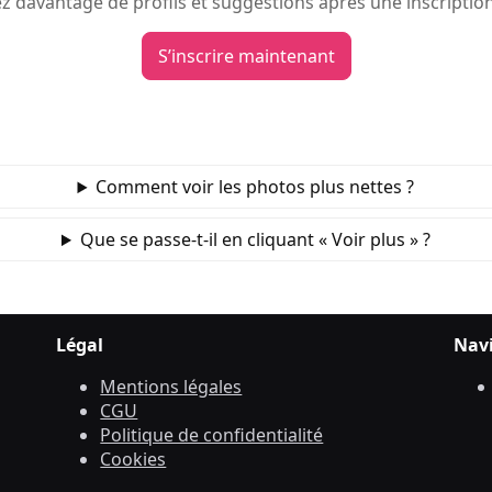
 davantage de profils et suggestions après une inscription
S’inscrire maintenant
Comment voir les photos plus nettes ?
Que se passe‑t‑il en cliquant « Voir plus » ?
Légal
Nav
Mentions légales
CGU
Politique de confidentialité
Cookies