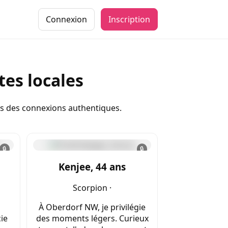
Connexion
Inscription
es locales
ns des connexions authentiques.
🔒
🔒
Kenjee, 44 ans
Scorpion ·
À Oberdorf NW, je privilégie
cie
des moments légers. Curieux