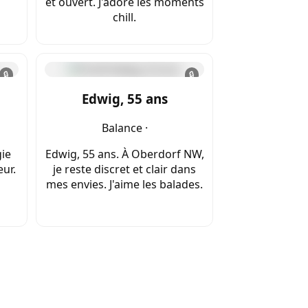
et ouvert. J'adore les moments
chill.
🔒
🔒
Edwig, 55 ans
Balance ·
gie
Edwig, 55 ans. À Oberdorf NW,
eur.
je reste discret et clair dans
mes envies. J'aime les balades.