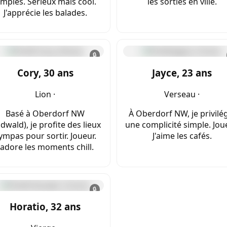
imples. Sérieux mais cool.
les sorties en ville.
J'apprécie les balades.
🔒
Cory, 30 ans
Jayce, 23 ans
Lion ·
Verseau ·
Basé à Oberdorf NW
À Oberdorf NW, je privilé
idwald), je profite des lieux
une complicité simple. Jou
ympas pour sortir. Joueur.
J'aime les cafés.
J'adore les moments chill.
🔒
Horatio, 32 ans