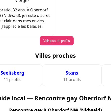
Vierge ·
ratio, 32 ans. À Oberdorf
(Nidwald), je reste discret
et clair dans mes envies.
J'apprécie les balades.
Voir plus de profils
Villes proches
Seelisberg
Stans
11 profils
11 profils
ide local — Rencontre gay Oberdorf
Rencontre gay à Oberdorf NW (Nidwald)