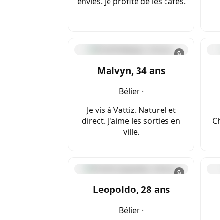
envies. Je profite de les cafés.
🔒
Malvyn, 34 ans
Bélier ·
Je vis à Vattiz. Naturel et
direct. J'aime les sorties en
Ch
ville.
🔒
Leopoldo, 28 ans
Bélier ·