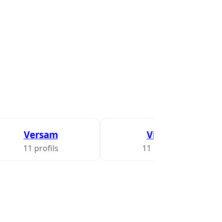
Versam
Viano
11 profils
11 profils