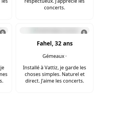
 les
respectueux. J'apprécie les
concerts.
🔒
🔒
Fahel, 32 ans
Gémeaux ·
 je
Installé à Vattiz, je garde les
 mes
choses simples. Naturel et
s.
direct. J'aime les concerts.