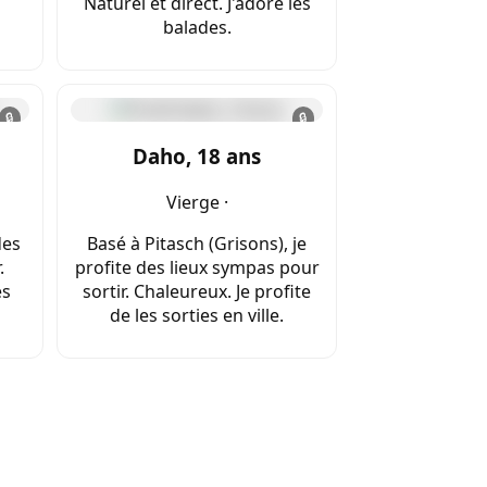
s
Naturel et direct. J'adore les
balades.
🔒
🔒
Daho, 18 ans
Vierge ·
des
Basé à Pitasch (Grisons), je
.
profite des lieux sympas pour
es
sortir. Chaleureux. Je profite
de les sorties en ville.