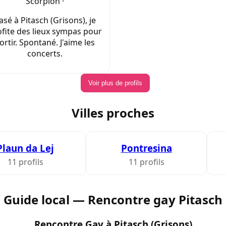
Scorpion ·
asé à Pitasch (Grisons), je
fite des lieux sympas pour
ortir. Spontané. J'aime les
concerts.
Voir plus de profils
Villes proches
Plaun da Lej
Pontresina
11 profils
11 profils
Guide local — Rencontre gay Pitasch
Rencontre Gay à Pitasch (Grisons)