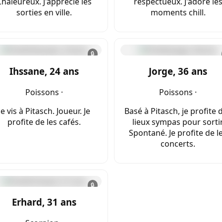
Chaleureux. J'apprécie les
respectueux. J'adore le
sorties en ville.
moments chill.
🔒
Ihssane, 24 ans
Jorge, 36 ans
Poissons ·
Poissons ·
Je vis à Pitasch. Joueur. Je
Basé à Pitasch, je profite 
profite de les cafés.
lieux sympas pour sortir
Spontané. Je profite de l
concerts.
🔒
Erhard, 31 ans