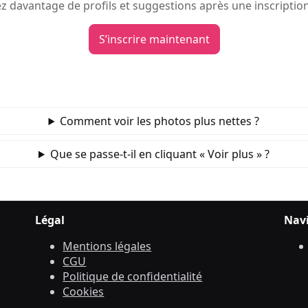
 davantage de profils et suggestions après une inscription
S’inscrire maintenant
Comment voir les photos plus nettes ?
Que se passe‑t‑il en cliquant « Voir plus » ?
Légal
Nav
Mentions légales
CGU
Politique de confidentialité
Cookies