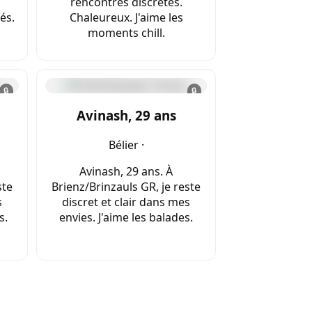
rencontres discrètes.
és.
Chaleureux. J'aime les
moments chill.
🔒
🔒
Avinash, 29 ans
Bélier ·
Avinash, 29 ans. À
ste
Brienz/Brinzauls GR, je reste
s
discret et clair dans mes
s.
envies. J'aime les balades.