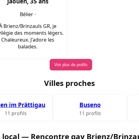
Jaouen, 35 ans
Bélier ·
À Brienz/Brinzauls GR, je
vilégie des moments légers.
Chaleureux. J'adore les
balades.
Voir plus de profils
Villes proches
en im Prättigau
Buseno
11 profils
11 profils
 local — Rencontre gay Brienz/Brinza