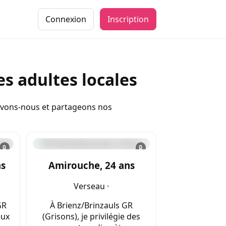
Connexion
Inscription
s adultes locales
rivons-nous et partageons nos
🔒
🔒
ns
Amirouche, 24 ans
Verseau ·
GR
À Brienz/Brinzauls GR
eux
(Grisons), je privilégie des