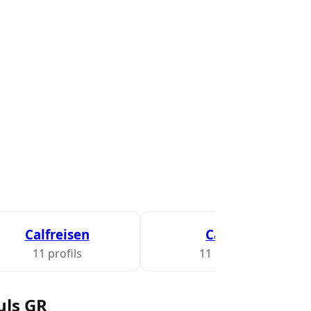
Calfreisen
Cama
11 profils
11 profils
uls GR