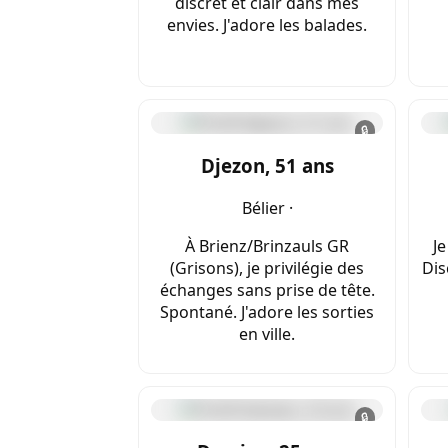
discret et clair dans mes
envies. J'adore les balades.
🔒
Djezon, 51 ans
Bélier ·
À Brienz/Brinzauls GR
Je
(Grisons), je privilégie des
Dis
échanges sans prise de tête.
Spontané. J'adore les sorties
en ville.
🔒