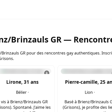
nz/Brinzauls GR — Rencontre
/Brinzauls GR pour des rencontres gay authentiques. Insc
Grisons.
🔒
Lirone, 31 ans
Pierre-camille, 25 a
Bélier ·
Lion ·
e vis à Brienz/Brinzauls GR
Basé à Brienz/Brinzauls 
isons). Spontané. J'aime les
(Grisons), je profite des li