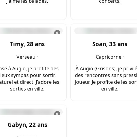
J'aime les balades.
concerts.
🔒
Timy, 28 ans
Soan, 33 ans
Verseau ·
Capricorne ·
asé à Augio, je profite des
À Augio (Grisons), je privil
lieux sympas pour sortir.
des rencontres sans press
turel et direct. J'adore les
Joueur. Je profite de les sor
sorties en ville.
en ville.
🔒
Gabyn, 22 ans