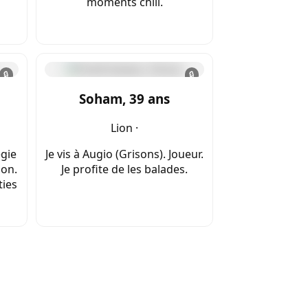
moments chill.
🔒
🔒
Soham, 39 ans
Lion ·
égie
Je vis à Augio (Grisons). Joueur.
ion.
Je profite de les balades.
ties