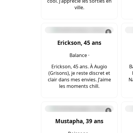
cool. J'apprécie les sorties en
ville.
🔒
Erickson, 45 ans
Balance ·
Erickson, 45 ans. À Augio
B
(Grisons), je reste discret et
clair dans mes envies. J'aime
Na
les moments chill.
🔒
Mustapha, 39 ans