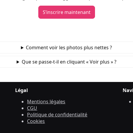
S’inscrire maintenant
Comment voir les photos plus nettes ?
Que se passe‑t‑il en cliquant « Voir plus » ?
Légal
Nav
Mentions légales
CGU
Politique de confidentialité
Cookies