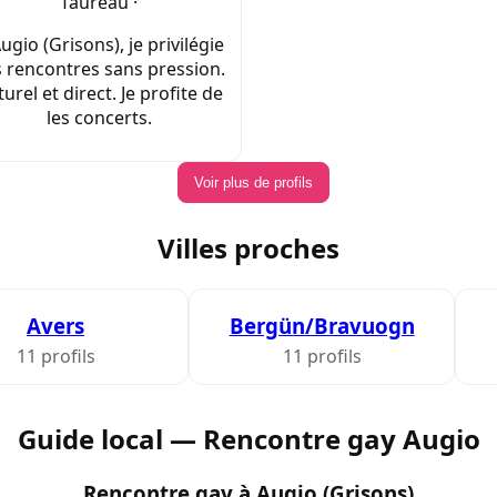
Taureau ·
ugio (Grisons), je privilégie
 rencontres sans pression.
urel et direct. Je profite de
les concerts.
Voir plus de profils
Villes proches
Avers
Bergün/Bravuogn
11 profils
11 profils
Guide local — Rencontre gay Augio
Rencontre gay à Augio (Grisons)