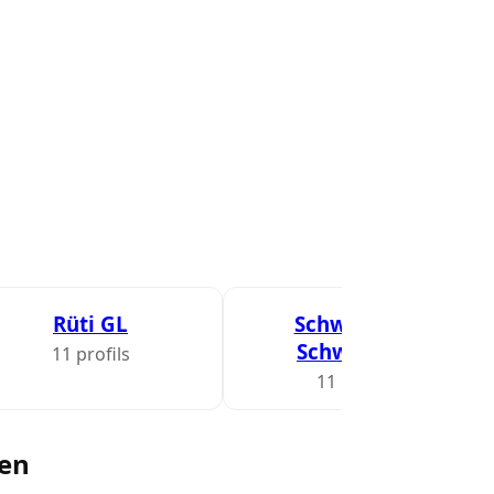
Rüti GL
Schwändi b.
Schwanden
11 profils
11 profils
nen