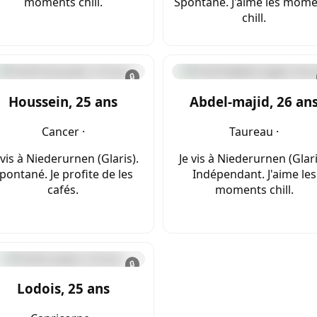
moments chill.
Spontané. J'aime les mom
chill.
🔒
Houssein, 25 ans
Abdel-majid, 26 an
Cancer ·
Taureau ·
 vis à Niederurnen (Glaris).
Je vis à Niederurnen (Glari
pontané. Je profite de les
Indépendant. J'aime les
cafés.
moments chill.
🔒
Lodois, 25 ans