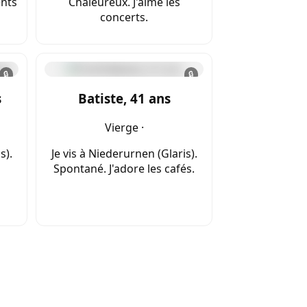
ents
Chaleureux. J'aime les
concerts.
🔒
🔒
s
Batiste, 41 ans
Vierge ·
s).
Je vis à Niederurnen (Glaris).
Spontané. J'adore les cafés.