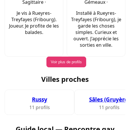
Sagittaire ·
Gémeaux ·
Je vis à Rueyres-
Installé à Rueyres-
Treyfayes (Fribourg).
Treyfayes (Fribourg), je
Joueur. Je profite de les
garde les choses
balades.
simples. Curieux et
ouvert. J'apprécie les
sorties en ville.
Voir plus de profils
Villes proches
Russy
Sâles (Gruyère)
11 profils
11 profils
Guide local — Rencontre gay